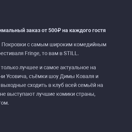
мальный заказ от 500₽ на каждого гостя
на Покровки с самым широким комедийным
стиваля Fringe, то вам в STILL.
p Club»
p Club»
 только лучшее и самое актуальное на
ни Усовича, съёмки шоу Димы Коваля и
в выходные сходить в клуб всей семьёй на
цене выступают лучшие комики страны,
том.