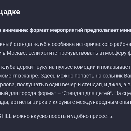
щадке
 внимание: формат мероприятий предполагает мини
жный стендап-клуб в особняке исторического райо
 в Москве. Если хотите прочувствовать атмосферу фе
ание событий «Стендап на Грани в STILL Standu
ание событий «Стендап на Грани в STILL Standu
клуба держит руку на пульсе комедии и показывает
омент в жанре. Здесь можно попасть на сольник Ва
рлова, послушать в один вечер и стендап, и джаз, а 
ый для города формат – “Стендап для детей”. На с
нды, артисты цирка и клоуны с международным опы
STILL можно вкусно поесть и удобно присесть.