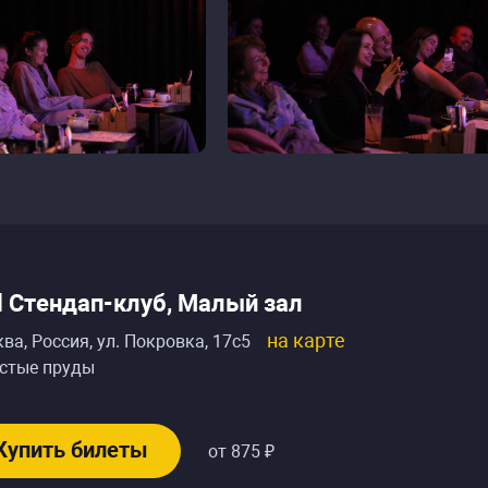
ll Стендап-клуб, Малый зал
на карте
ва, Россия
,
ул. Покровка, 17с5
стые пруды
Купить билеты
от 875 ₽