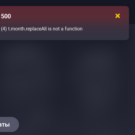
500
(4)
t.month.replaceAll is not a function
даты