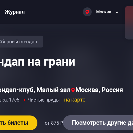
Журнал
Москва
Сборный стендап
ндап на грани
тендап-клуб, Малый зал
Москва, Россия
на карте
вка, 17с5
Чистые пруды
ть билеты
Посмотреть другие 
от 875 ₽