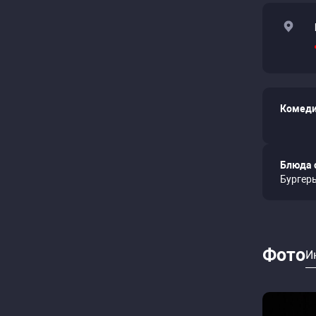
Комеди
Блюда 
Бургеры
Фото
И