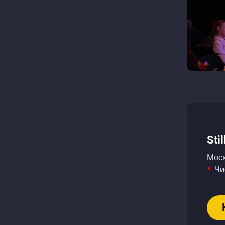
Sti
Моск
Чи