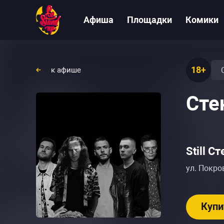
Афиша
Площадки
Комики
18+
к афише
Сте
Still С
ул. Покро
Купи