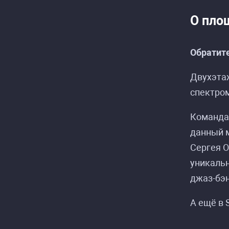
О пло
Обратите
Двухэта
спектром
Распис
Распис
Команда 
данный м
Сергея О
уникальн
джаз-бэ
А ещё в 