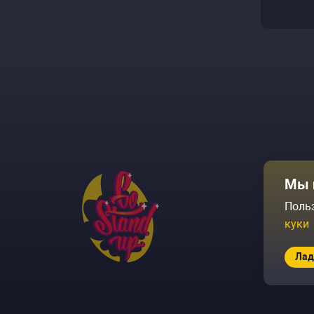
Афиша
Мы 
Площадки
Поль
куки
Архив соб
Лад
© 2026 Go