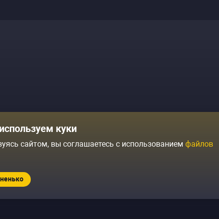
Комики
Отзывы о нас
используем куки
Журнал
Политика конфиденциальн
зуясь сайтом, вы соглашаетесь с использованием
файлов
ытий
Контакты
Условия продажи
ненько
Standup.ru