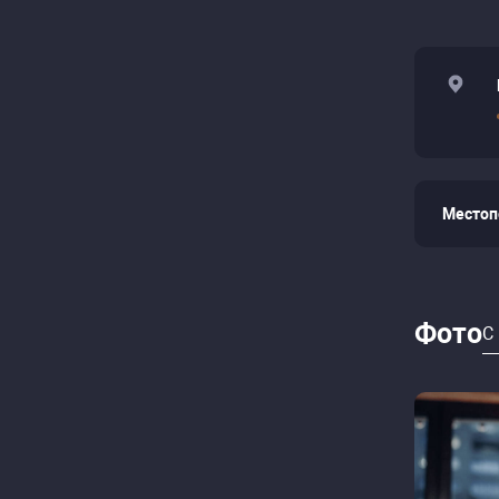
Местоп
Фото
С