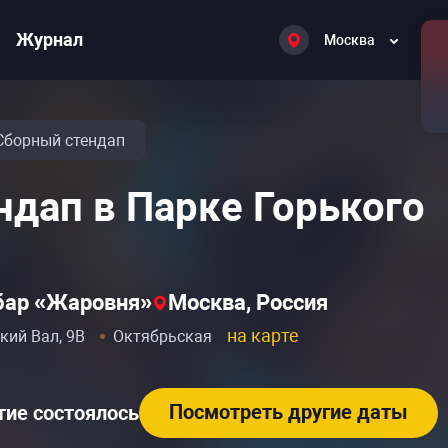
Журнал
Москва
Сборный стендап
ндап в Парке Горького
бар «Жаровня»
Москва, Россия
на карте
кий Вал, 9В
Октябрьская
Посмотреть другие даты
ие состоялось