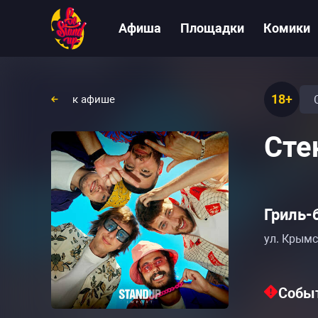
Афиша
Площадки
Комики
18+
к афише
Сте
Гриль-
ул. Крымс
Событ