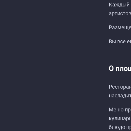
Каждый к
артистов
Размещен
Вы все е
О пло
Ресторан
наслади
Меню пре
кулинар
блюдо пр