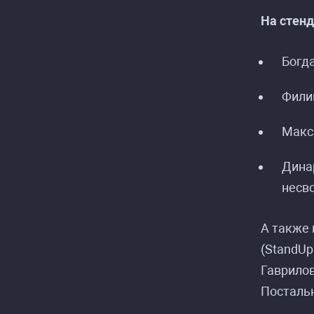
На стен
Богд
Фили
Р
Р
Макс
Дина
несво
А также 
(StandUp
Гаврилов
Постальн