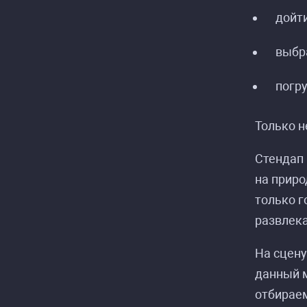
дойт
выбр
погр
Только н
Стендап 
на приро
только г
развлека
На сцен
данный м
отбираем