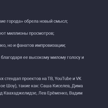
шие города» обрела новый смысл;
ают миллионы просмотров;
 »
 »
ко, но и фанатов импровизации;
 благодаря ее высокому милому голосу и
 стендап проектов на ТВ, YouTube и VK
ое Шоу), такие как: Саша Киселев, Дима
ид Квахаджелидзе, Лев Ерёменко, Вадим