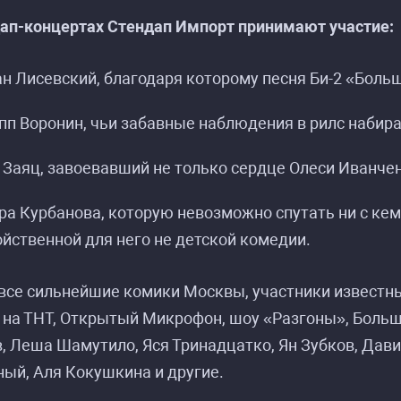
дап-концертах Стендап Импорт принимают участие:
ан Лисевский, благодаря которому песня Би-2 «Боль
пп Воронин, чьи забавные наблюдения в рилс набир
асписание событий «Стендап в Парке Горького
асписание событий «Стендап в Парке Горького
 Заяц, завоевавший не только сердце Олеси Иванчен
ра Курбанова, которую невозможно спутать ни с кем
йственной для него не детской комедии.
все сильнейшие комики Москвы, участники известных
 на ТНТ, Открытый Микрофон, шоу «Разгоны», Больш
, Леша Шамутило, Яся Тринадцатко, Ян Зубков, Дав
ый, Аля Кокушкина и другие.