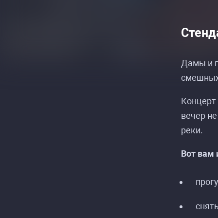
Стенд
Дамы и г
смешных 
Концерт
вечер не
реки.
Вот вам 
прогу
снят