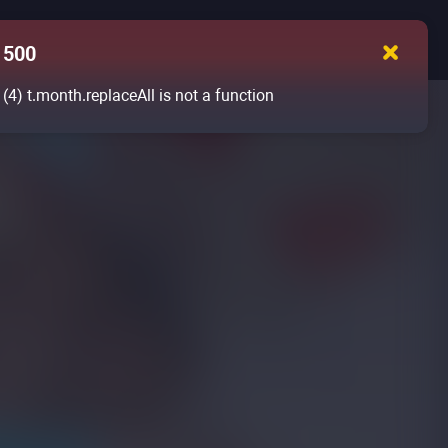
500
(4)
t.month.replaceAll is not a function