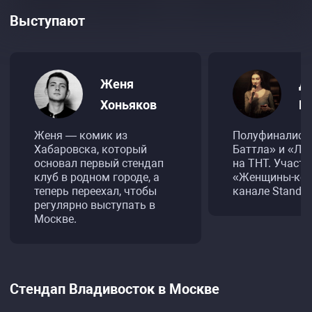
Выступают
Женя
Д
Хоньяков
К
Женя — комик из
Полуфиналист
Хабаровска, который
Баттла» и «Ли
основал первый стендап
на ТНТ. Участ
клуб в родном городе, а
«Женщины-ком
теперь переехал, чтобы
канале Stand-u
регулярно выступать в
Москве.
Стендап Владивосток в Москве