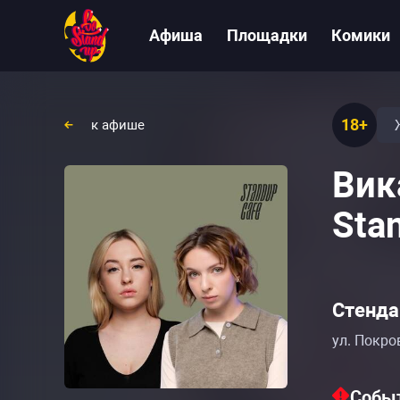
Афиша
Площадки
Комики
18+
к афише
Вик
Sta
Стенда
ул. Покро
Событ