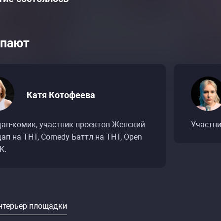
пают
Катя Котофеева
дап-комик, участник проектов Женский
Участни
ап на ТНТ, Comedy Баттл на ТНТ, Open
K.
нтерьер площадки