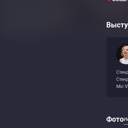
Высту
Стен
Стенд
Mic V
Фото
И