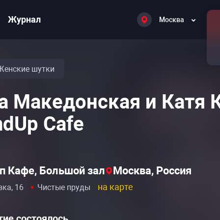
Журнал
Москва
Женские шутки
а Македонская и Катя 
ndUp Cafe
п Кафе, Большой зал
Москва, Россия
на карте
вка, 16
Чистые пруды
ие состоялось