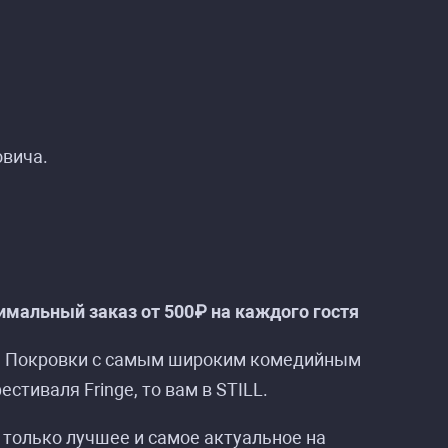
овича.
 Standup Club»
 Standup Club»
мальный заказ от 500₽ на каждого гостя
на Покровки с самым широким комедийным
стиваля Fringe, то вам в STILL.
 только лучшее и самое актуальное на