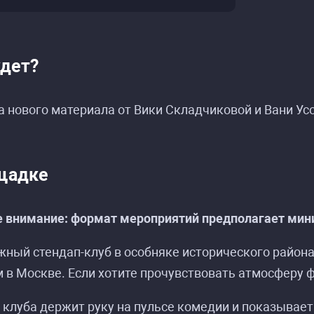
удет?
 нового материала от Вики Складчиковой и Вани Ус
щадке
бытий «Вика Складчикова и Ваня Усович в Still
бытий «Вика Складчикова и Ваня Усович в Still
 внимание: формат мероприятий предполагает мини
жный стендап-клуб в особняке исторического райо
 в Москве. Если хотите прочувствовать атмосферу фе
клуба держит руку на пульсе комедии и показывает