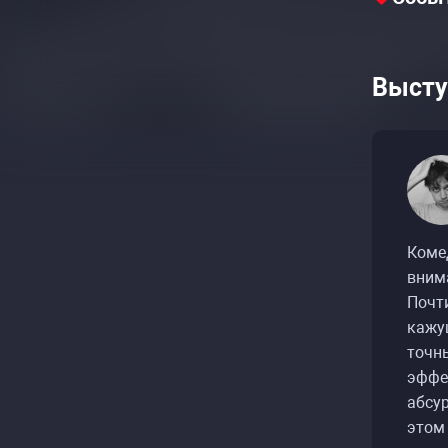
Высту
Коме
вним
Почти
кажу
точн
эффе
абсур
этом