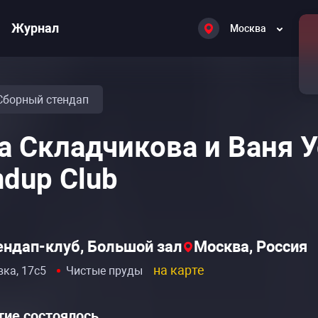
Журнал
Москва
Сборный стендап
а Складчикова и Ваня Ус
ndup Club
тендап-клуб, Большой зал
Москва, Россия
на карте
вка, 17с5
Чистые пруды
ие состоялось