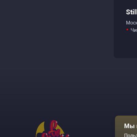
Sti
Моск
Чи
Афиша
Мы 
Площадки
Поль