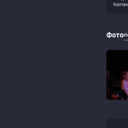
Бургеры
Фото
И