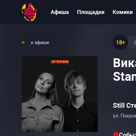
Афиша
Площадки
Комики
18+
к афише
Вик
Sta
Still С
ул. Покро
Событ