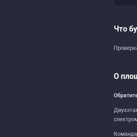
Что б
Проверка
О пло
Расписание со
Расписание со
Обратите
Двухэта
спектром
Команда 