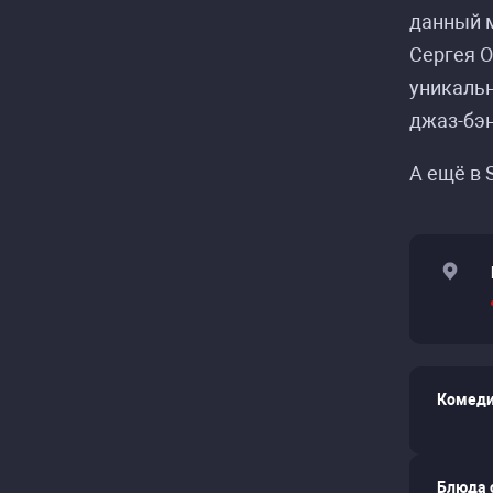
данный м
Сергея О
уникальн
джаз-бэ
А ещё в 
Комеди
Блюда 