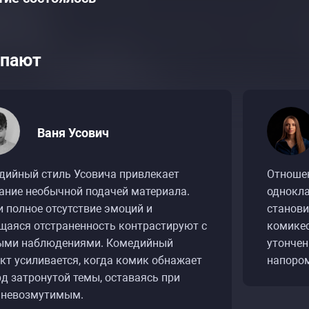
пают
Ваня Усович
дийный стиль Усовича привлекает
Отноше
ание необычной подачей материала.
однокла
 полное отсутствие эмоций и
станови
щаяся отстраненность контрастируют с
комикес
ыми наблюдениями. Комедийный
утончен
кт усиливается, когда комик обнажает
напором
д затронутой темы, оставаясь при
 невозмутимым.