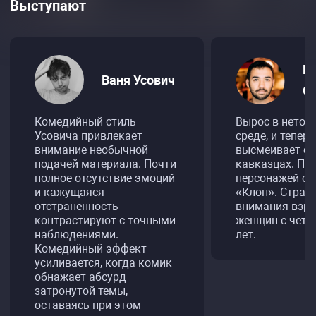
Выступают
Г
Ваня Усович
О
Комедийный стиль
Вырос в нетол
Усовича привлекает
среде, и теперь
внимание необычной
высмеивает ст
подачей материала. Почти
кавказцах. По
полное отсутствие эмоций
персонажей се
и кажущаяся
«Клон». Страд
отстраненность
внимания взр
контрастируют с точными
женщин с чет
наблюдениями.
лет.
Комедийный эффект
усиливается, когда комик
обнажает абсурд
затронутой темы,
оставаясь при этом