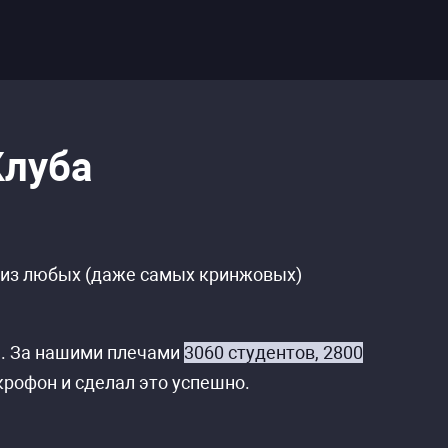
Клуба
им из любых (даже самых кринжовых)
е. За нашими плечами
3060 студентов, 2800
икрофон и сделал это успешно.