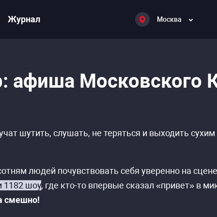
Журнал
Москва
b: афиша Московского 
е учат шутить, слушать, не теряться и выходить сух
сотням людей почувствовать себя уверенно на сцен
и 1182 шоу
, где кто-то впервые сказал «привет» в м
а смешно!