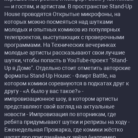
— и гостям, и артистам. В пространстве Stand-Up
House проводятся Открытые микрофоны, на
которых можно посмеяться над шутками
молодых и опытных комиков из популярных
телепроектов, выступающих с проверочными
программами. На Технических вечеринках
молодые артисты рассказывают свои лучшие
шутки, чтобы попасть в YouTube-проект "Stand-
Up в Доме". Отдельно стоит отметить авторские
форматы Stand-Up House: - Флирт Battle, на
котором комики соревнуются в подкатах друг к
другу - «А было у вас такое?» -
импровизационное шоу, в котором артисты
представляют свой взгляд на актуальные
новости - Импровизация по вторникам, где
ребята придумывают шутки и репризы на ходу -
Еженедельная Прожарка, где комики жёстко
шутят про приглашённых звёзд (например,