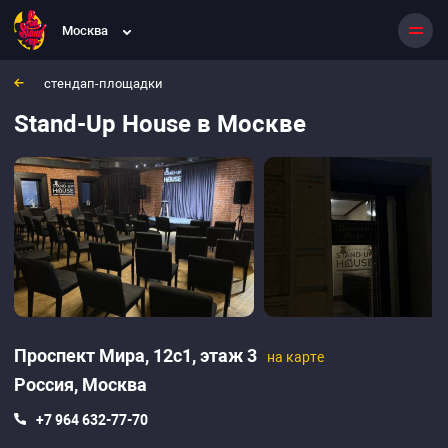
Stand-Up House
Москва
Москва, Россия
Проспект Мира, 12с1, этаж 3
стендап-площадки
Stand-Up House в Москве
Проспект Мира, 12с1, этаж 3
на карте
Россия,
Москва
+7 964 632-77-70