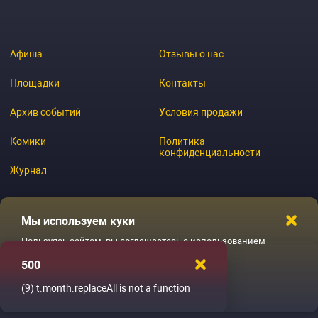
Афиша
Отзывы о нас
Площадки
Контакты
Архив событий
Условия продажи
Комики
Политика
конфиденциальности
Журнал
Мы используем куки
© 2026 GoStandup.ru
Пользуясь сайтом, вы соглашаетесь с использованием
файлов куки
500
Ладненько
(9)
t.month.replaceAll is not a function