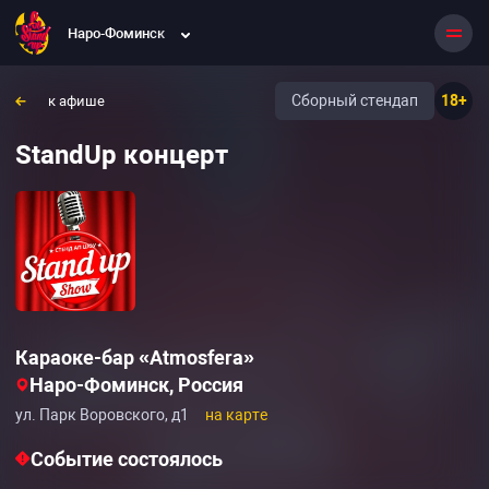
Наро-Фоминск
Сборный стендап
18+
к афише
StandUp концерт
Караоке-бар «Atmosfera»‎
Наро-Фоминск, Россия
ул. Парк Воровского, д1
на карте
Событие состоялось