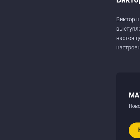
Виктор н
выступле
настояще
настроен
МАУ
Ново