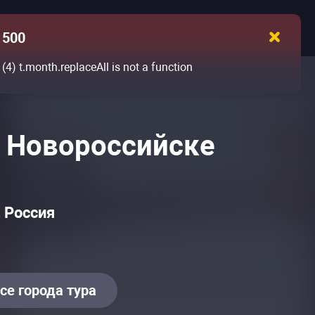
500
(4)
t.month.replaceAll is not a function
в Новороссийске
 Россия
се города тура