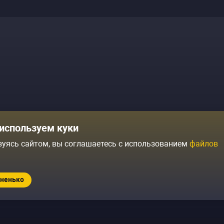
Комики
Отзывы о нас
используем куки
Журнал
Политика конфиденциальн
зуясь сайтом, вы соглашаетесь с использованием
файлов
ытий
Контакты
Условия продажи
ненько
Standup.ru