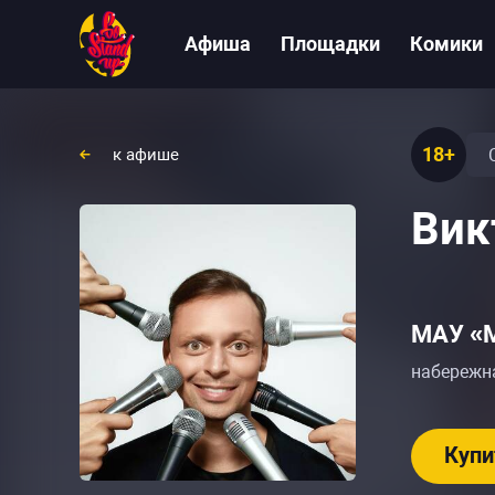
Афиша
Площадки
Комики
18+
к афише
Вик
МАУ «М
набережн
Купи