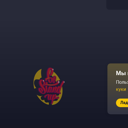
Афиша
Мы 
Площадки
Поль
куки
Архив соб
Лад
© 2026 Go