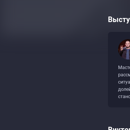
Высту
Ра
Ра
Маст
расс
ситуа
доле
стан
Викто