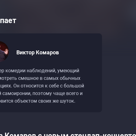
пает
Виктор Комаров
списание событий «Виктор Комаров: стендап-т
списание событий «Виктор Комаров: стендап-т
ер комедии наблюдений, умеющий
мотреть смешное в самых обычных
циях. Он относится к себе с большой
й самоиронии, поэтому чаще всего и
овится объектом своих же шуток.
р Комаров с новым стендап-концерт