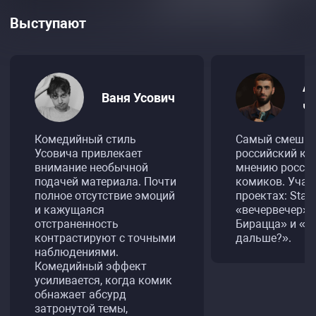
Выступают
А
Ваня Усович
Ч
Комедийный стиль
Самый смешн
Усовича привлекает
российский ко
внимание необычной
мнению росси
подачей материала. Почти
комиков. Учас
полное отсутствие эмоций
проектах: Stan
и кажущаяся
«вечервечер» 
отстраненность
Бирацца» и «Ч
контрастируют с точными
дальше?».
наблюдениями.
Комедийный эффект
усиливается, когда комик
обнажает абсурд
затронутой темы,