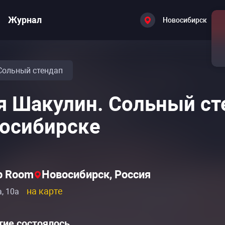
Журнал
Новосибирск
Сольный стендап
я Шакулин. Сольный ст
осибирске
p Room
Новосибирск, Россия
на карте
, 10а
ие состоялось