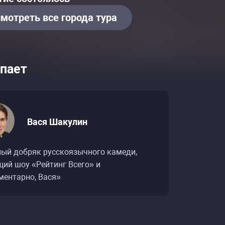
мотреть все города тура
Расписание событий «Вася Шакулин: стендап»
Расписание событий «Вася Шакулин: стендап»
пает
Вася Шакулин
ный добряк русскоязычного камеди,
щий шоу «Рейтинг Всего» и
ментарно, Вася»