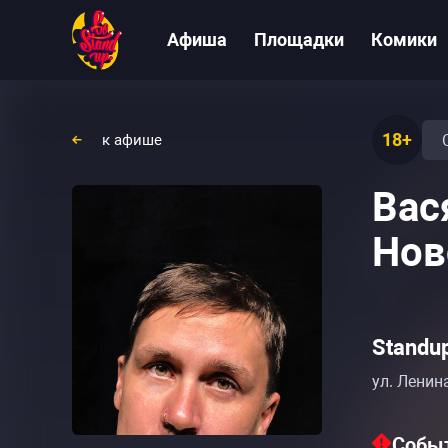
Афиша
Площадки
Комики
18+
к афише
Вас
Нов
Standu
ул. Ленина
Событ