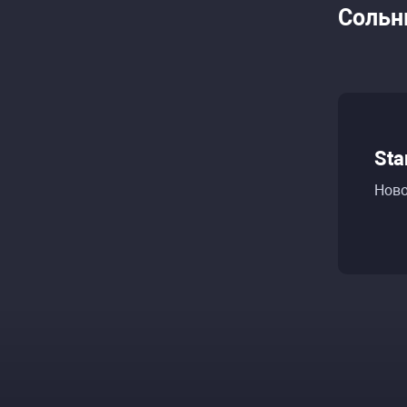
Сольн
Sta
Ново