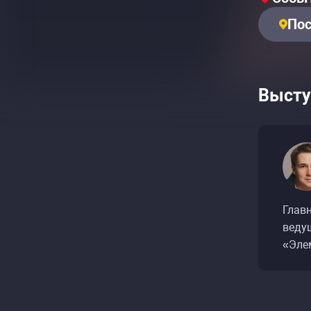
Пос
Высту
Глав
веду
«Эле