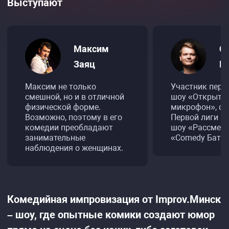
Выступают
Максим
С
Заяц
Го
Максим не только
Участник перв
смешной, но и в отличной
шоу «Открыты
физической форме.
микрофон», ф
Возможно, поэтому в его
Первой лиги К
комедии преобладают
шоу «Рассмеш
занимательные
«Comedy Баттл
наблюдения о женщинах.
Комедийная импровизация от Improv.Минск
– шоу, где опытные комики создают юмор