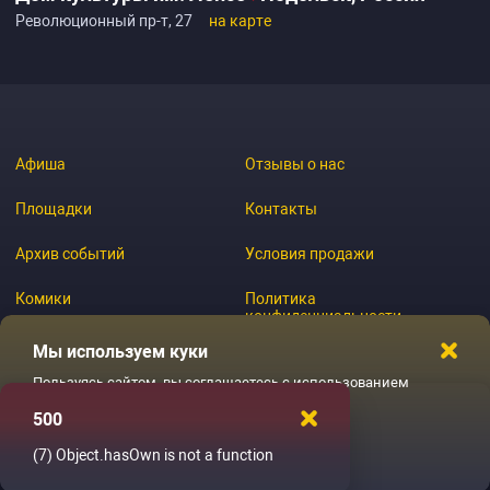
Революционный пр-т, 27
на карте
Афиша
Отзывы о нас
Площадки
Контакты
Архив событий
Условия продажи
Комики
Политика
конфиденциальности
Журнал
Мы используем куки
Пользуясь сайтом, вы соглашаетесь с использованием
файлов куки
500
© 2026 GoStandup.ru
Ладненько
(7)
Object.hasOwn is not a function