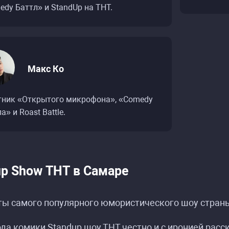
dy Баттл» и StandUp на ТНТ.
Макс Ко
тник «Открытого микрофона», «Comedy
а» и Roast Battle.
up Show ТНТ в Самаре
ы самого популярного юмористического шоу страны
ода комики Standup шоу ТНТ честно и с иронией рас