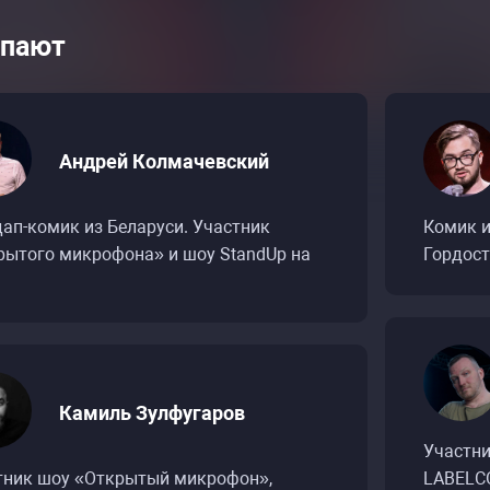
пают
Андрей Колмачевский
дап-комик из Беларуси. Участник
Комик и
рытого микрофона» и шоу StandUp на
Гордост
Камиль Зулфугаров
Участни
асписание событий «Концерт StandUp Show ТН
асписание событий «Концерт StandUp Show ТН
тник шоу «Открытый микрофон»,
LABELC