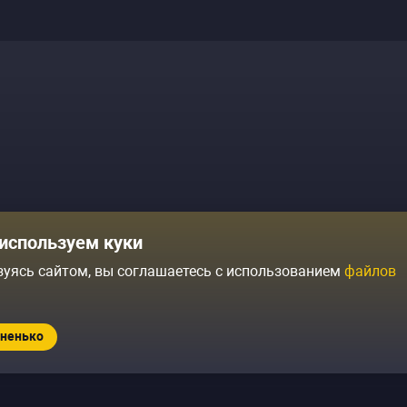
Комики
Отзывы о нас
используем куки
Журнал
Политика конфиденциальн
зуясь сайтом, вы соглашаетесь с использованием
файлов
ытий
Контакты
Условия продажи
ненько
Standup.ru