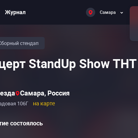
Журнал
Самара
Сборный стендап
церт StandUp Show ТНТ
езда
Самара, Россия
на карте
адовая 106Г
ие состоялось