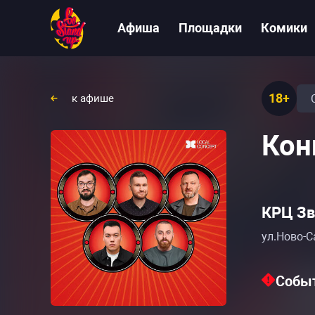
Афиша
Площадки
Комики
18+
к афише
Кон
КРЦ Зв
ул.Ново-С
Событ