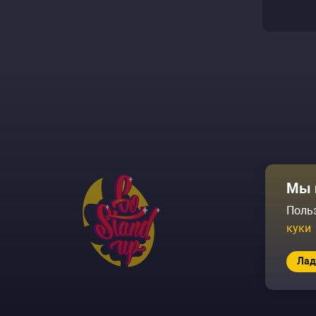
Афиша
Мы 
Площадки
Поль
куки
Архив соб
Лад
© 2026 Go