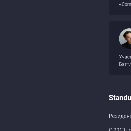
«Come
Учас
Баттл
Stand
Резидент
С 2013 г