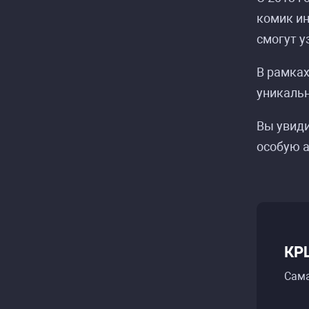
комик ин
смогут у
В рамках
уникальн
Вы увиди
особую 
КР
Сама