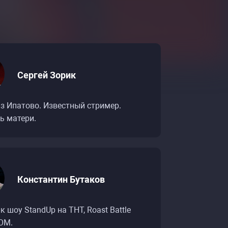
Сергей Зорик
з Ипатово. Известный стример.
ь матери.
Константин Бутаков
к шоу StandUp на ТНТ, Roast Battle
Т»
Т»
OM.