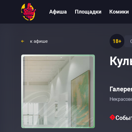
Афиша
Площадки
Комики
18+
к афише
Кул
Галере
Некрасовс
Событ