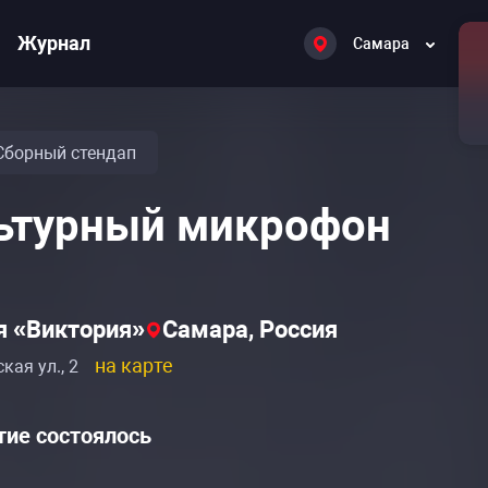
Журнал
Самара
Сборный стендап
ьтурный микрофон
Расписание событий «Культурный микрофон»
Расписание событий «Культурный микрофон»
я «Виктория»
Самара, Россия
на карте
кая ул., 2
ие состоялось