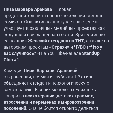
Лиза Варвара Аранова
— яркая
представительница нового поколения стендап-
комиков. Она активно выступает на сцене и
участвует в различных медийных проектах как
ведущая и приглашённая гостья. Зрители знают
её по шоу
«Женский стендап» на ТНТ
, а также по
авторским проектам
«Страхи»
и
ЧУВС («Что у
вас случилось?»)
на YouTube-канале
StandUp
Club #1
.
Комедия
Лизы Варвары Арановой
—
откровенная, прямая и глубокая. Её стиль
объединяет стендап и психологическую
самотерапию. В своих монологах Елизавета
говорит о
психотерапии, детских травмах,
взрослении и переменах в мировоззрении
поколений
. Она не боится открыто делиться