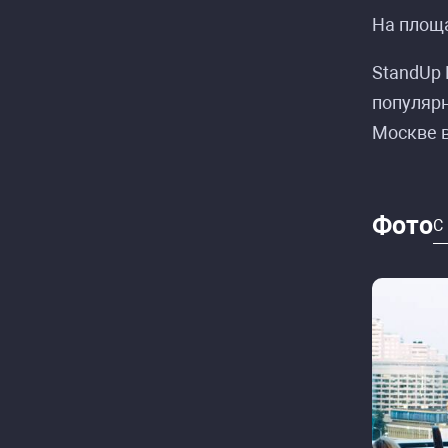
На площа
StandUp 
популярн
Москве в
Фото
С