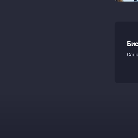
Бис
Санк