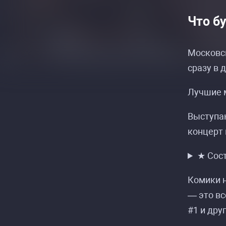
Что б
Московск
сразу в 
Лучшие м
Выступаю
концерт 
★ Сос
Комики н
— это вс
#1 и дру