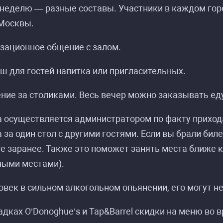
еделю — разные составы. Участники в каждом город
 Москвы.
зационное общение с залом.
Расписание событий «Московский Стендап»
Расписание событий «Московский Стендап»
 для гостей напитка или пригласительных.
ие за столиками. Весь вечер можно заказывать еду
а осуществляется администратором по факту прихо
 за один стол с другими гостями. Если вы брали биле
е заранее. Также это поможет занять места ближе к
ными местами).
овек в сильном алкогольном опьянении, его могут не
дках O’Donoghue’s и Tap&Barrel скидки на меню во 