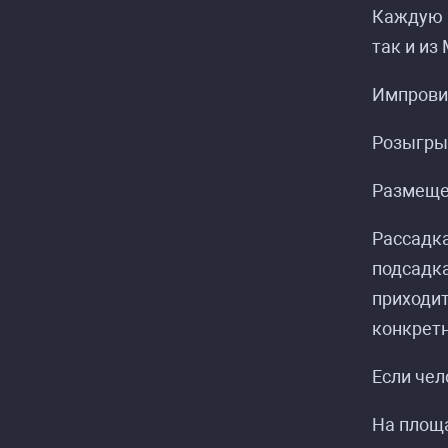
Каждую н
так и из
Импрови
Розыгрыш
Размещен
Рассадк
подсадка
приходит
конкрет
Если чел
На площа