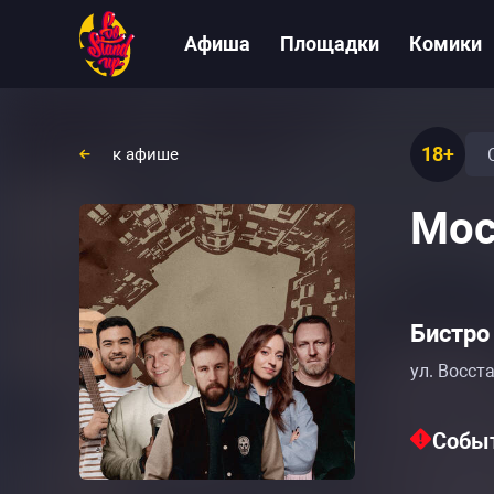
Афиша
Площадки
Комики
18+
к афише
Мос
Бистро
ул. Восста
Событ