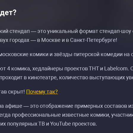
удет?
ий стендап — это уникальный формат стендап-шоу о
двух городах — в Москве и в Санкт-Петербурге!
осковские комики и звёзды питерской комедии на о
т 4 комика, хедлайнеры проектов ТНТ и Labelcom. 
проходит в кинотеатре, количество выступающих уве
тав скрыт!
Почему так?
а афише — это отображение примерных составов из 
егда профессиональные известные комики, участники
гих популярных ТВ и YouTube проектов.