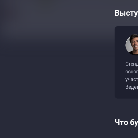
Высту
Стенд
основ
участ
Веде
Что б