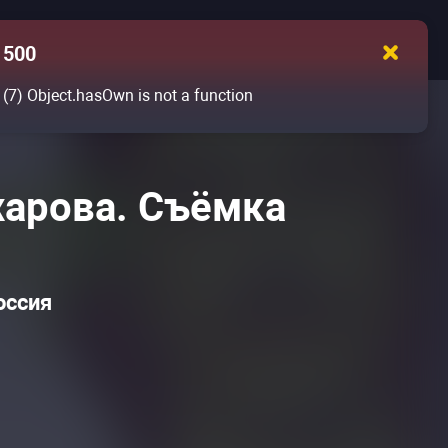
500
(7)
Object.hasOwn is not a function
харова. Съёмка
оссия