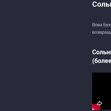
Соль
Вова Бух
возвраще
Сольн
(боле