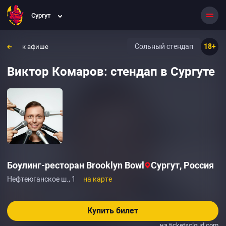
Сургут
Сольный стендап
18+
к афише
Виктор Комаров: стендап в Сургуте
Боулинг-ресторан Brooklyn Bowl
Сургут, Россия
Нефтеюганское ш., 1
на карте
Купить билет
на ticketscloud.com