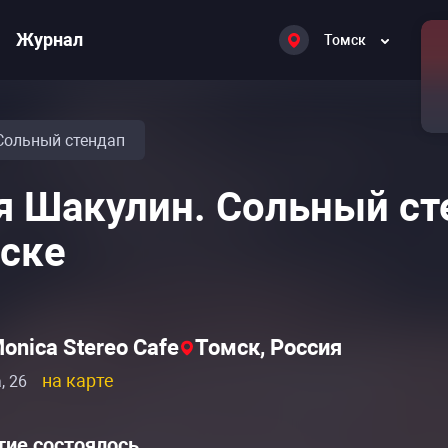
Журнал
Томск
Сольный стендап
я Шакулин. Сольный ст
ске
onica Stereo Cafe
Томск, Россия
на карте
, 26
Расписание событий «Вася Шакулин: стендап»
Расписание событий «Вася Шакулин: стендап»
ие состоялось