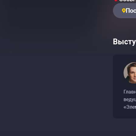
Пос
Высту
Глав
веду
«Эле