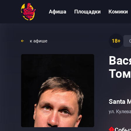
Афиша
Площадки
Комики
18+
к афише
Вас
Том
Santa M
ул. Кулева
Событ