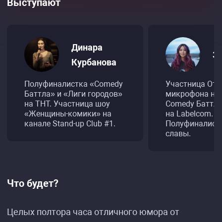
Выступают
Динара
Зо
Курбанова
Полуфиналистка «Comedy
Участница Отк
Баттла» и «Лиги городов»
микрофона на 
на ТНТ. Участница шоу
Comedy Баттл, 
«Женщины-комики» на
на Labelcom.
канале Stand-up Club #1.
Полуфиналист
славы.
Что будет?
Целых полтора часа отличного юмора от