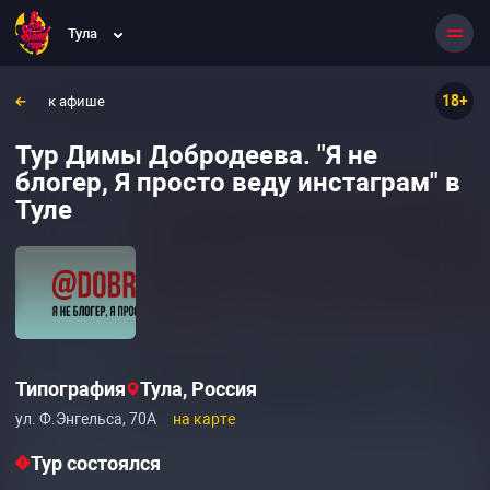
Тула
18+
к афише
Тур Димы Добродеева. "Я не
блогер, Я просто веду инстаграм" в
Туле
Типография
Тула, Россия
ул. Ф.Энгельса, 70А
на карте
Тур состоялся