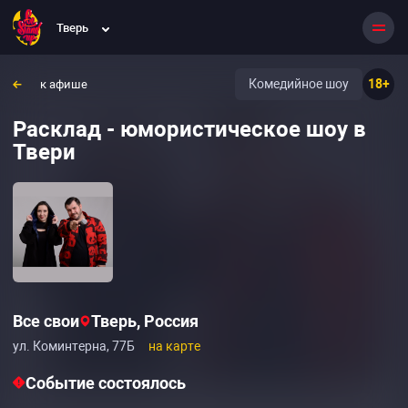
Тверь
Комедийное шоу
18+
к афише
Расклад - юмористическое шоу в
Твери
Все свои
Тверь, Россия
ул. Коминтерна, 77Б
на карте
Событие состоялось