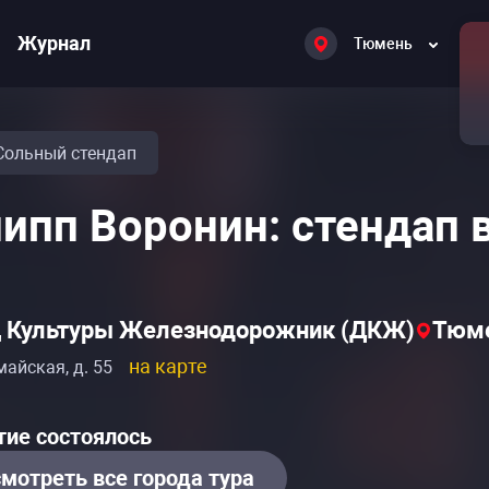
Журнал
Тюмень
Сольный стендап
ипп Воронин: стендап 
 Культуры Железнодорожник (ДКЖ)
Тюме
на карте
майская, д. 55
сание событий «Филипп Воронин. Сольный ко
сание событий «Филипп Воронин. Сольный ко
ие состоялось
мотреть все города тура