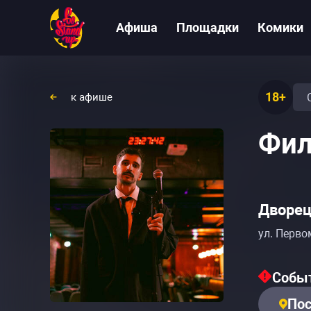
Афиша
Площадки
Комики
18+
к афише
Фил
Дворец
ул. Перво
Распи
Распи
Событ
Пос