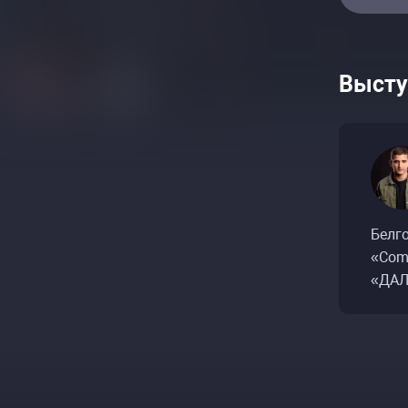
Высту
Белг
«Com
«ДАЛ