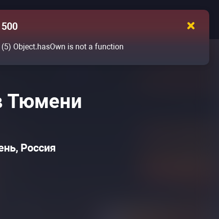
500
(5)
Object.hasOwn is not a function
в Тюмени
нь, Россия
нцерт»
нцерт»