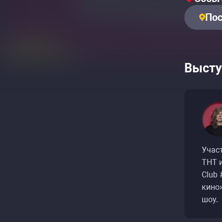
Пос
Высту
Учас
ТНТ и
Club
кино»
шоу.