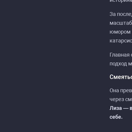
За после
масштаб
юмором и
катарсис
Главная 
подход м
Смеятьс
Она пре
через см
Лиза — 
себе.