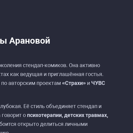
дап»
дап»
ры Арановой
коления стендап-комиков. Она активно
тах как ведущая и приглашённая гостья.
е по авторским проектам
«Страхи»
и
ЧУВС
лубокая. Её стиль объединяет стендап и
 говорит о
психотерапии, детских травмах,
е боится открыто делиться личными
нию.