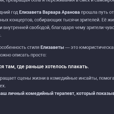
дний год
Елизавета Варвара Аранова
прошла путь от
ных концертов, собирающих тысячи зрителей. Её ж
 внутренней свободой, благодаря чему зрители чу
.
особенность стиля
Елизаветы
— это юмористическая
ожно описать просто:
я там, где раньше хотелось плакать.
вращает сцены жизни в комедийные инсайты, помог
ех.
ваш личный комедийный терапевт, который показыв