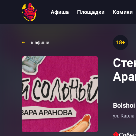
Афиша
Площадки
Комики
18+
к афише
Сте
Ара
Bolshoi
ул. Карла
Событ