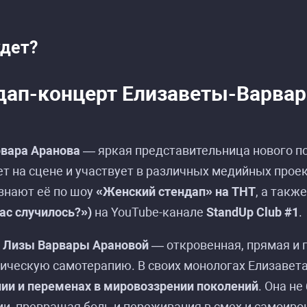
удет?
писание событий «Лиза Варвара Аранова: стен
писание событий «Лиза Варвара Аранова: стен
дап-концерт Елизаветы-Варва
рвара Аранова
— яркая представительница нового по
т на сцене и участвует в различных медийных проек
знают её по шоу
«Женский стендап» на ТНТ
, а такж
вас случилось?»)
на YouTube-канале
StandUp Club #1
.
я
Лизы Варвары Арановой
— откровенная, прямая и г
ическую самотерапию. В своих монологах Елизавета
ии и переменах в мировоззрении поколений
. Она н
и, превращая боль и переживания в смех и самоиро