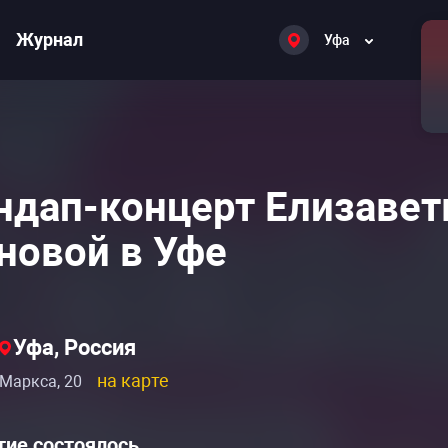
Журнал
Уфа
ндап-концерт Елизаве
новой в Уфе
Уфа, Россия
на карте
 Маркса, 20
ие состоялось