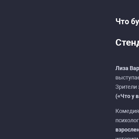
Что б
Рас
Рас
Стен
Лиза Ва
выступае
Зрители 
(«Что у 
Комеди
психолог
взрослен
историям