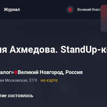
Журнал
Великий Новгоро
я Ахмедова. StandUp-к
алог»
Великий Новгород, Россия
на карте
ая Московская, 37/9
ие состоялось