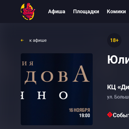
Афиша
Площадки
Комики
18+
к афише
Юли
КЦ «Ди
ул. Больш
Событ