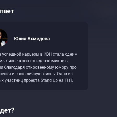
пает
Юлия Ахмедова
е успешной карьеры в КВН стала одним
амых известных стендап-комиков в
ии благодаря откровенному юмору про
шения и свою личную жизнь. Одна из
х участниц проекта Stand Up на ТНТ.
ий «Юлия Ахмедова. Сольный стендап-концерт в
ий «Юлия Ахмедова. Сольный стендап-концерт в
удет?