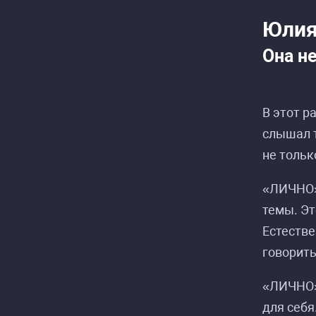
Юлия
Она не
В этот р
слышал т
не тольк
«ЛИЧНО» 
темы. Эт
Естестве
говорить
«ЛИЧНО» 
для себя