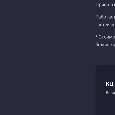
Пришло в
Работает
гостей н
* Стоимо
больше у
КЦ
Вели