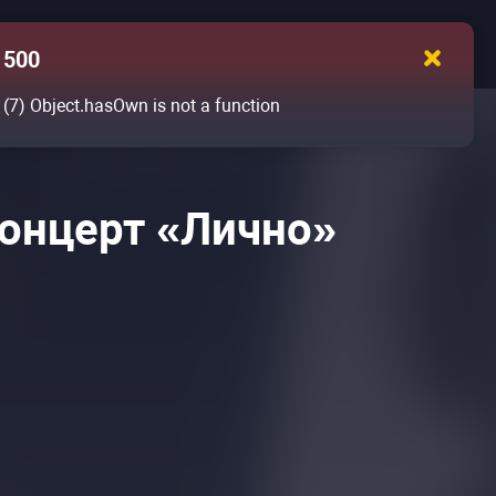
д
500
(7)
Object.hasOwn is not a function
онцерт «Лично»