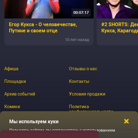
00:07:17
Егор Кукса - О человечестве,
#2 SHORTS: Де
Путине и своем отце
Кукса, Карагод
10 лет назад
Афиша
Отзывы о нас
Площадки
Контакты
Архив событий
Условия продажи
Комики
Политика
конфиденциальности
Журнал
Мы используем куки
Пользуясь сайтом, вы соглашаетесь с использованием
файлов куки