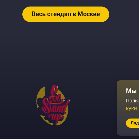
Весь стендап в Москве
Афиша
Мы 
Площадки
Поль
куки
Архив соб
Лад
© 2026 Go