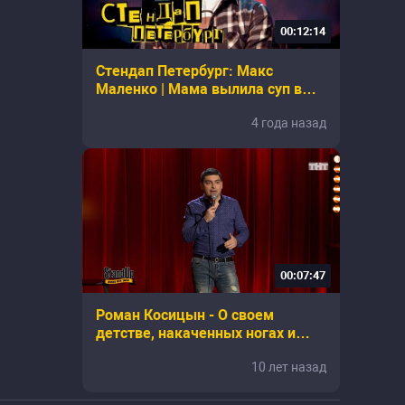
00:12:14
Стендап Петербург: Макс
Маленко | Мама вылила суп в
трусы
4 года назад
00:07:47
Роман Косицын - О своем
детстве, накаченных ногах и
мультиках
10 лет назад