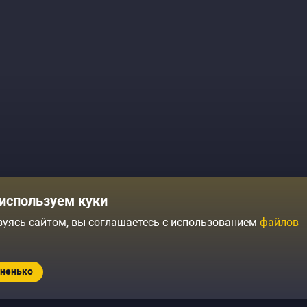
Комики
Отзывы о нас
используем куки
Журнал
Политика конфиденциальн
зуясь сайтом, вы соглашаетесь с использованием
файлов
ытий
Контакты
Условия продажи
ненько
Standup.ru