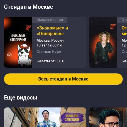
Стендап в Москве
Импровизация
От
«Знакомые» и
О
«Полярные»
м
Москва, Россия
Мо
10 авг 19:00 пн
12 
Стендап Кафе
Ст
Билеты от 550 ₽
Би
Весь стендап в Москве
Еще видосы