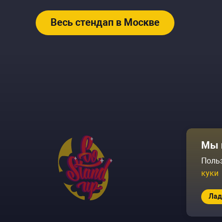
Весь стендап в Москве
Афиша
Мы 
Площадки
Поль
куки
Архив соб
Лад
© 2026 Go