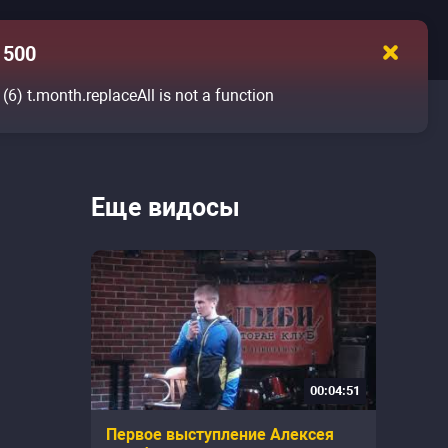
500
(6)
t.month.replaceAll is not a function
Еще видосы
00:04:51
Первое выступление Алексея