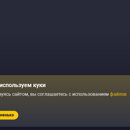
Комики
Отзывы о нас
используем куки
Журнал
Политика конфиденциальн
зуясь сайтом, вы соглашаетесь с использованием
файлов
ытий
Контакты
Условия продажи
ненько
Standup.ru