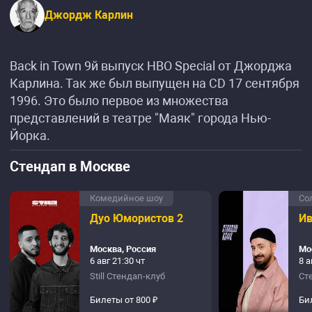
Джордж Карлин
Back in Town 9й выпуск HBO Special от Джорджа
Карлина. Так же был выпущен на CD 17 сентября
1996. Это было первое из множества
представлений в театре "Маяк" города Нью-
Йорка.
Стендап в Москве
Комедийное шоу
Со
Дуо Юмористов 2
Ив
Москва, Россия
Мо
6 авг 21:30 чт
8 а
Still Стендап-клуб
Ст
Билеты от 800 ₽
Би