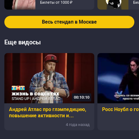
Билеты от 1000 ₽
Би
Весь стендап в Москве
Еще видосы
00:10:10
Андрей Атлас про глэмпедицию,
Росс Ноубл о г
повышение активности и
ценность фотографий
4 года назад