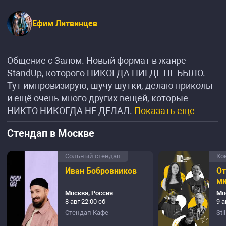
Ефим Литвинцев
Общение с Залом. Новый формат в жанре
StandUp, которого НИКОГДА НИГДЕ НЕ БЫЛО.
Тут импровизирую, шучу шутки, делаю приколы
и ещё очень много других вещей, которые
НИКТО НИКОГДА НЕ ДЕЛАЛ.
Показать еще
Стендап в Москве
Сольный стендап
Ко
Иван Бобровников
О
м
Москва, Россия
Мо
8 авг 22:00 сб
9 а
Стендап Кафе
Sti