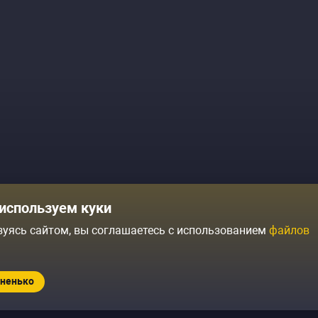
Комики
Отзывы о нас
используем куки
Журнал
Политика конфиденциальн
зуясь сайтом, вы соглашаетесь с использованием
файлов
ытий
Контакты
Условия продажи
ненько
Standup.ru