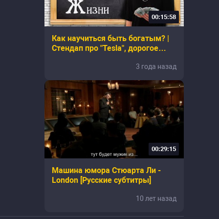
00:15:58
Как научиться быть богатым? |
Стендап про "Tesla", дорогое
вино и бедное детство | Кирилл
3 года назад
Ильяшенко
00:29:15
Машина юмора Стюарта Ли -
London [Русские субтитры]
10 лет назад