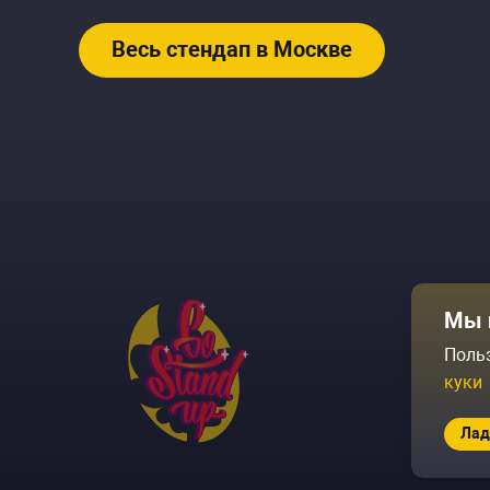
Весь стендап в Москве
Афиша
Мы 
Площадки
Поль
куки
Архив соб
Лад
© 2026 Go