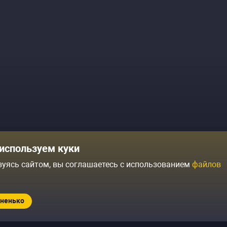
Комики
Отзывы о нас
используем куки
Журнал
Политика конфиденциальн
зуясь сайтом, вы соглашаетесь с использованием
файлов
ытий
Контакты
Условия продажи
ненько
Standup.ru