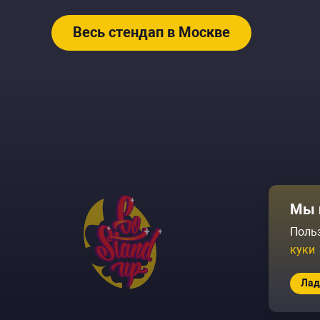
Весь стендап в Москве
Афиша
Мы 
Площадки
Поль
куки
Архив соб
Лад
© 2026 Go