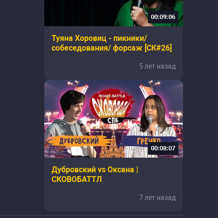
00:09:06
Туяна Хоровиц - пикники/
собеседования/ форсаж [СК#26]
5 лет назад
00:08:07
Дубровский vs Оксана |
СКОВОБАТТЛ
7 лет назад