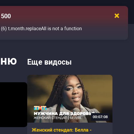
500
(6)
t.month.replaceAll is not a function
вню
Еще видосы
00:07:08
Женский стендап: Белла -