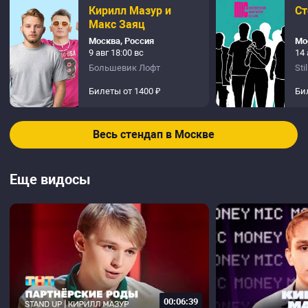
Кирилл Мазур и
Ст
Макс Заяц
Москва, Россия
Мо
9 авг 18:00 вс
14 
Большевик Лофт
Sti
Билеты от 1400 ₽
Би
Весь стендап в Москве
Еще видосы
00:06:39