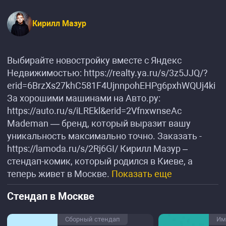
Кирилл Мазур
Выбирайте новостройку вместе с Яндекс
Недвижимостью: https://realty.ya.ru/s/3z5JJQ/?
erid=6BrzXs27khC581F4UjnnpohEHPg6pxhWQUj4ki
За хорошими машинами на Авто.ру:
https://auto.ru/s/iLREkl&erid=2VfnxwnseAc
Mademan — бренд, который выразит вашу
уникальность максимально точно. Заказать -
https://lamoda.ru/s/2Rj6GI/ Кирилл Мазур –
стендап-комик, который родился в Киеве, а
теперь живет в Москве.
Показать еще
Стендап в Москве
Сборный стендап
Им