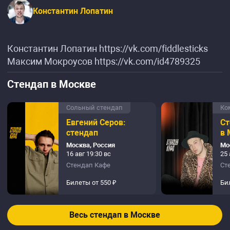
Константин Лопатин
Константин Лопатин https://vk.com/fiddlesticks
Максим Мокроусов https://vk.com/id4789325
Стендап в Москве
Сольный стендап
Ко
Евгений Серов:
Ст
стендап
в 
Москва, Россия
Мо
16 авг 19:30 вс
25 
Стендап Кафе
Ст
Билеты от 550 ₽
Би
Весь стендап в Москве