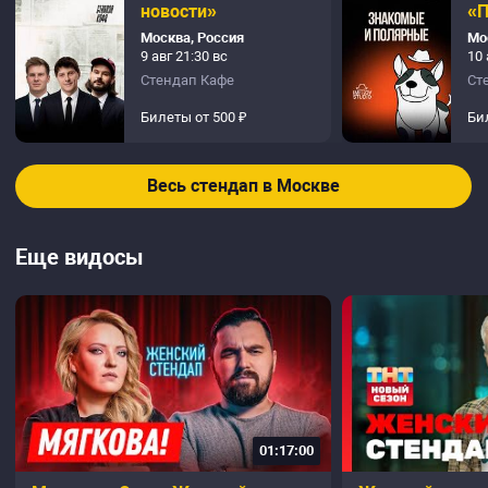
новости»
«
Москва, Россия
Мо
9 авг 21:30 вс
10 
Стендап Кафе
Ст
Билеты от 500 ₽
Би
Весь стендап в Москве
Еще видосы
01:17:00