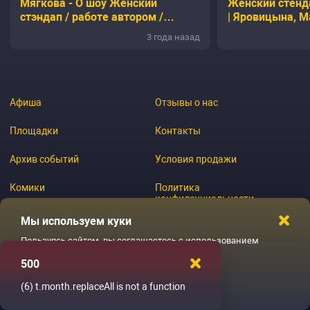
Мягкова - О шоу Женский
Женский стенд
стэндап / работе автором /
| Яровицына, М
феминизме и хейтерах /
Белла, Мейхан
3 года назад
Шпеньков
Афиша
Отзывы о нас
Площадки
Контакты
Архив событий
Условия продажи
Комики
Политика
конфиденциальности
Журнал
Мы используем куки
Пользуясь сайтом, вы соглашаетесь с использованием
файлов куки
500
© 2026 GoStandup.ru
Ладненько
(6)
t.month.replaceAll is not a function