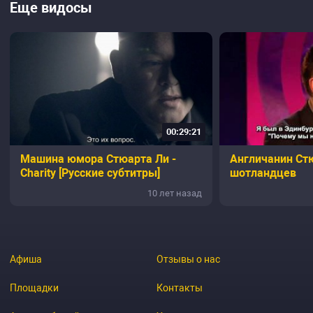
Еще видосы
00:29:21
Машина юмора Стюарта Ли -
Англичанин Ст
Charity [Русские субтитры]
шотландцев
10 лет назад
Афиша
Отзывы о нас
Площадки
Контакты