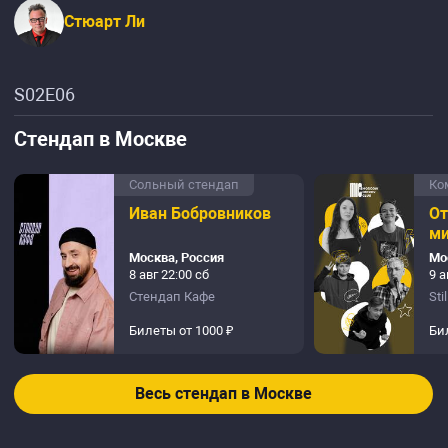
Стюарт Ли
S02E06
Стендап в Москве
Сольный стендап
Ко
Иван Бобровников
О
м
Москва, Россия
Мо
8 авг 22:00 сб
9 а
Стендап Кафе
Sti
Билеты от 1000 ₽
Би
Весь стендап в Москве