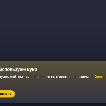
Комики
Отзывы о нас
используем куки
Журнал
Политика конфиденциальн
зуясь сайтом, вы соглашаетесь с использованием
файлов
ытий
Контакты
Условия продажи
ненько
Standup.ru