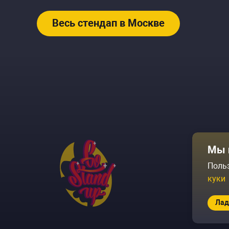
Весь стендап в Москве
Афиша
Мы 
Площадки
Поль
куки
Архив соб
Лад
© 2026 Go