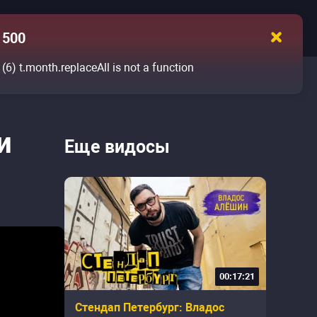
500
(6)
t.month.replaceAll is not a function
и
Еще видосы
00:17:21
Стендап Петербург: Владос