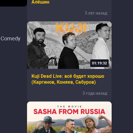
Алёшин
5 лет назад
: Comedy
01:19:32
Kuji Dead Live: всё будет хорошо
(Каргинов, Коняев, Сабуров)
3 года назад