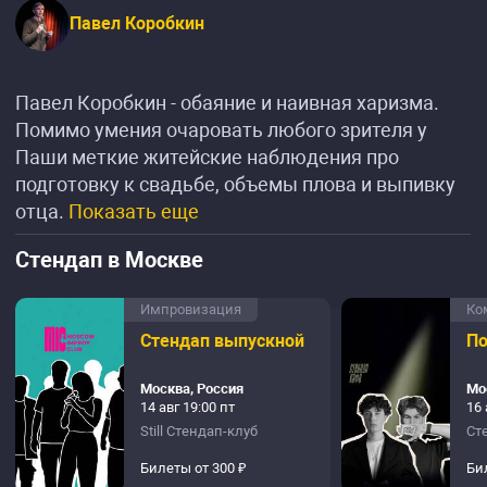
Павел Коробкин
Павел Коробкин - обаяние и наивная харизма.
Помимо умения очаровать любого зрителя у
Паши меткие житейские наблюдения про
подготовку к свадьбе, объемы плова и выпивку
отца.
Показать еще
Стендап в Москве
Импровизация
Ко
Стендап выпускной
По
Москва, Россия
Мо
14 авг 19:00 пт
16 
Still Стендап-клуб
Ст
Билеты от 300 ₽
Би