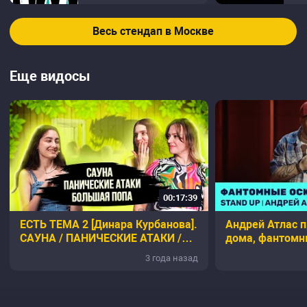
Весь стендап в Москве
Еще видосы
00:17:39
ЕСТЬ ТЕМА 2 [Динара Курбанова].
Андрей Атлас п
САУНА / ПАНИЧЕСКИЕ АТАКИ /
дома, фантомн
БОЛЬШАЯ ПОПА
выбор сувенир
3 года назад