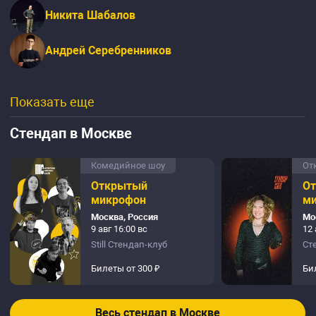
Никита Шабалов
Андрей Серебренников
Показать еще
Стендап в Москве
Комедийное шоу
От
Открытый
О
микрофон
м
Москва, Россия
Мо
9 авг 16:00 вс
12 
Still Стендап-клуб
Ст
Билеты от 300 ₽
Би
Весь стендап в Москве