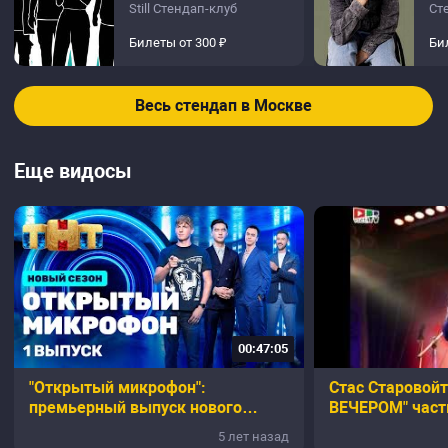
Still Стендап-клуб
Ст
Билеты от 300 ₽
Би
Весь стендап в Москве
Еще видосы
00:47:05
"Открытый микрофон":
Стас Старовойт
премьерный выпуск нового
ВЕЧЕРОМ" част
сезона
5 лет назад