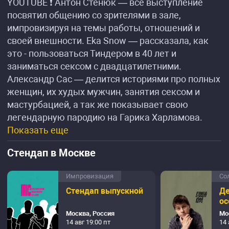
YOUTUBE ❗️ Антон Стенюк — все выступление
посвятил общению со зрителями в зале,
импровизируя на темы работы, отношений и
своей внешности. Eka Snow — рассказала, как
это - пользоваться Тиндером в 40 лет и
заниматься сексом с двадцатилетними.
Александр Сас — делится историями про полных
женщин, их худых мужчин, занятия сексом и
мастурбацией, а так же показывает свою
легендарную пародию на Гарика Харламова.
Показать еще
Стендап в Москве
Импровизация
Со
Стендап выпускной
Де
ос
Москва, Россия
Мо
14 авг 19:00 пт
14 