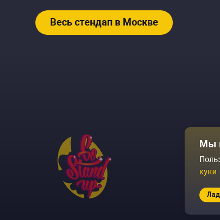
Весь стендап в Москве
Афиша
Мы 
Площадки
Поль
куки
Архив соб
Лад
© 2026 Go