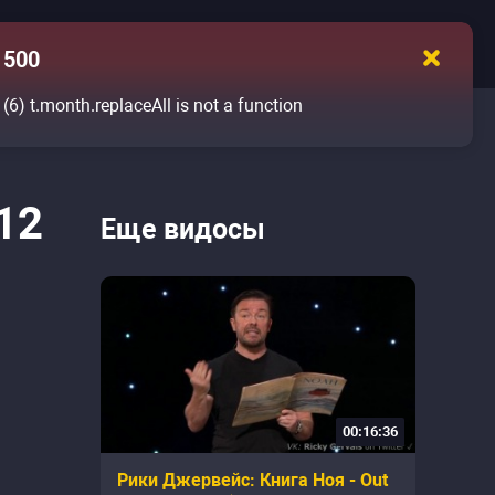
500
(6)
t.month.replaceAll is not a function
12
Еще видосы
00:16:36
Рики Джервейс: Книга Ноя - Out