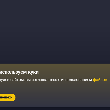
Комики
Отзывы о нас
используем куки
Журнал
Политика конфиденциальн
зуясь сайтом, вы соглашаетесь с использованием
файлов
ытий
Контакты
Условия продажи
ненько
Standup.ru