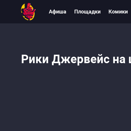
Афиша
Площадки
Комики
Рики Джервейс на ш