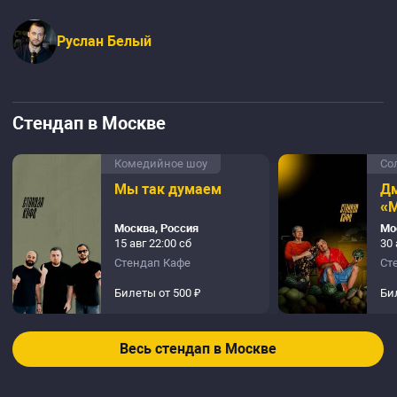
Руслан Белый
Стендап в Москве
Комедийное шоу
Со
Мы так думаем
Дм
«М
Москва, Россия
Мо
15 авг 22:00 сб
30 
Стендап Кафе
Ст
Билеты от 500 ₽
Би
Весь стендап в Москве