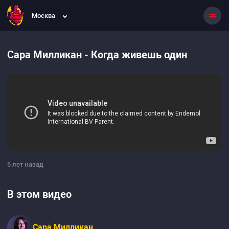
Москва
Сара Милликан - Когда живешь один
6 лет назад
В этом видео
Сара Милликан