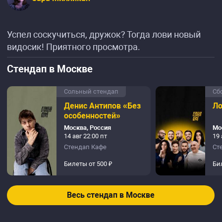
Успел соскучиться, дружок? Тогда лови новый
видосик! Приятного просмотра.
Стендап в Москве
Сольный стендап
Сб
Денис Антипов «Без
Ло
особенностей»
Москва, Россия
Мо
14 авг 22:00 пт
19 
Стендап Кафе
Ст
Билеты от 500 ₽
Би
Весь стендап в Москве