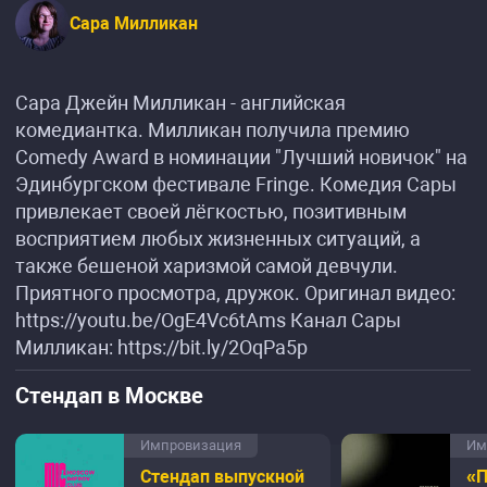
Сара Милликан
Сара Джейн Милликан - английская
комедиантка. Милликан получила премию
Comedy Award в номинации "Лучший новичок" на
Эдинбургском фестивале Fringe. Комедия Сары
привлекает своей лёгкостью, позитивным
восприятием любых жизненных ситуаций, а
также бешеной харизмой самой девчули.
Приятного просмотра, дружок. Оригинал видео:
https://youtu.be/OgE4Vc6tAms Канал Сары
Милликан: https://bit.ly/2OqPa5p
Стендап в Москве
Импровизация
Им
Стендап выпускной
«П