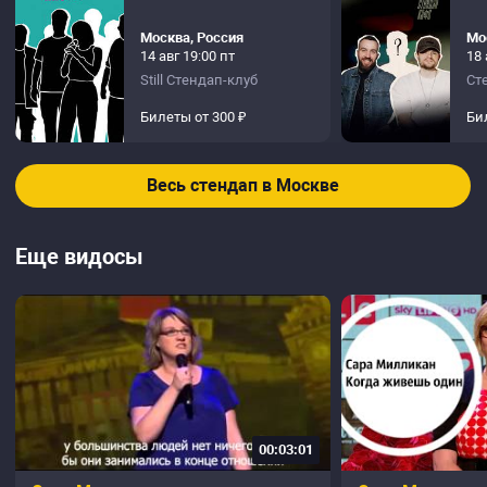
Москва, Россия
Мо
14 авг 19:00 пт
18 
Still Стендап-клуб
Ст
Билеты от 300 ₽
Би
Весь стендап в Москве
Еще видосы
00:03:01