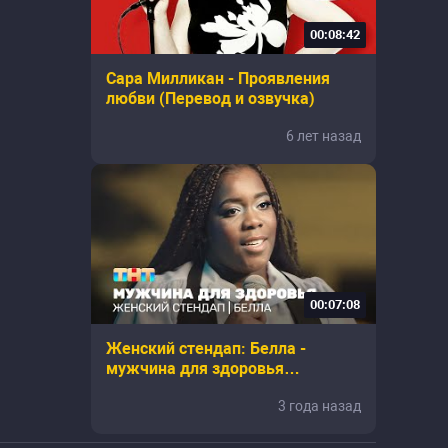
00:08:42
Сара Милликан - Проявления
любви (Перевод и озвучка)
6 лет назад
00:07:08
Женский стендап: Белла -
мужчина для здоровья
@TNT_online
3 года назад