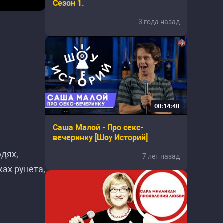
Сезон 1.
3 года назад
00:14:40
Саша Малой - Про секс-
вечеринку [Шоу Историй]
дях,
7 лет назад
ках рунета,