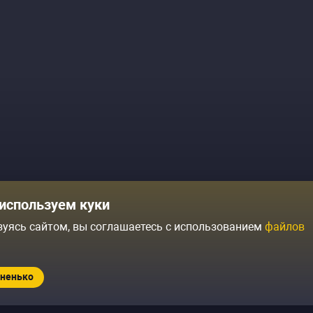
Комики
Отзывы о нас
используем куки
Журнал
Политика конфиденциальн
зуясь сайтом, вы соглашаетесь с использованием
файлов
ытий
Контакты
Условия продажи
ненько
Standup.ru