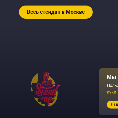
Весь стендап в Москве
Афиша
Мы 
Площадки
Поль
куки
Архив соб
Лад
© 2026 Go