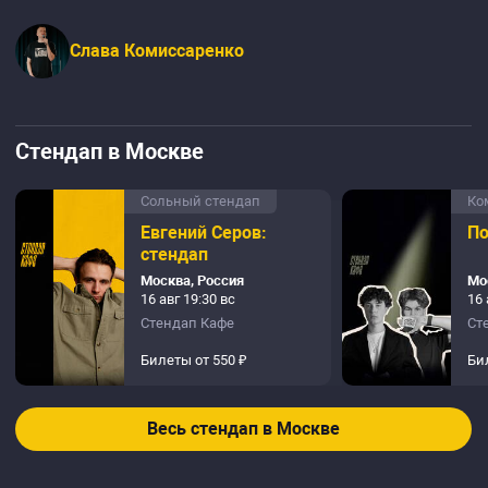
Слава Комиссаренко
Стендап в Москве
Сольный стендап
Ко
Евгений Серов:
По
стендап
Москва, Россия
Мо
16 авг 19:30 вс
16 
Стендап Кафе
Ст
Билеты от 550 ₽
Би
Весь стендап в Москве