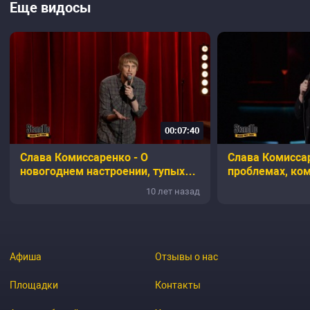
Еще видосы
00:07:40
Слава Комиссаренко - О
Слава Комиссар
новогоднем настроении, тупых
проблемах, ко
шлюхах, ванной у девушки и
захватывающих
10 лет назад
друге
Афиша
Отзывы о нас
Площадки
Контакты