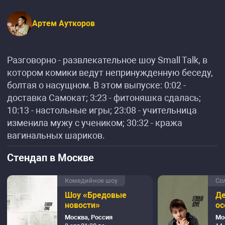
Артем Ауткоров
Разговорно - развлекательное шоу Small Talk, в
котором комики ведут непринужденную беседу,
болтая о насущном. В этом выпуске: 0:02 -
доставка Самокат; 3:23 - фитоняшка сдалась;
10:13 - настольные игры; 23:08 - учительница
изменила мужу с учеником; 30:32 - кража
вагинальных шариков.
Стендап в Москве
Комедийное шоу
Со
Шоу «Бредовые
Де
новости»
ос
Москва, Россия
Мо