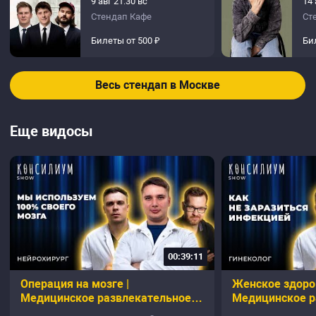
9 авг 21:30 вс
14 
Стендап Кафе
Ст
Билеты от 500 ₽
Би
Весь стендап в Москве
Еще видосы
00:39:11
Операция на мозге |
Женское здоров
Медицинское развлекательное
Медицинское р
шоу "Консилиум"
шоу "Консилиум